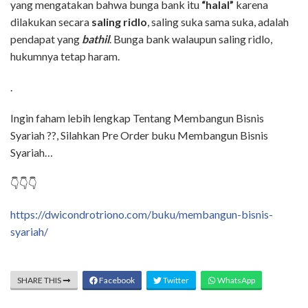
yang mengatakan bahwa bunga bank itu
“halal”
karena
dilakukan secara
saling ridlo
, saling suka sama suka, adalah
pendapat yang
bathil
. Bunga bank walaupun saling ridlo,
hukumnya tetap haram.
.
Ingin faham lebih lengkap Tentang Membangun Bisnis
Syariah ??, Silahkan Pre Order buku Membangun Bisnis
Syariah…
👇👇👇
https://dwicondrotriono.com/buku/membangun-bisnis-
syariah/
SHARE THIS
Facebook
Twitter
WhatsApp