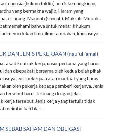
an manusia (hukum taklifi) ada 5 kemungkinan,
Fardhu yang bermakna wajib. Haram yang
a terlarang. Mandub (sunnah). Makruh. Mubah. .
a dapat memahami bahwa untuk menarik hukum
ihad memerlukan ilmu-ilmu tambahan, khususnya …
K DAN JENIS PEKERJAAN (nau’ul-’amal)
 akad kontrak kerja, unsur pertama yang harus
ui dan disepakati bersama oleh kedua belah pihak
jelasnya jenis pekerjaan atau manfa’at yang harus
nakan oleh pekerja kepada pemberi kerjanya. Jenis
an tersebut harus tertuang dengan jelas
 kerja tersebut. Jenis kerja yang tertulis tidak
pat meimbulkan bias …
M SEBAB SAHAM DAN OBLIGASI