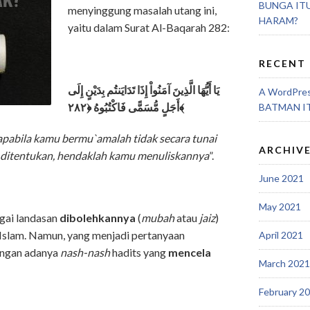
BUNGA IT
menyinggung masalah utang ini,
HARAM?
yaitu dalam Surat Al-Baqarah 282:
RECENT
يَا أَيُّهَا الَّذِينَ آمَنُواْ إِذَا تَدَايَنتُم بِدَيْنٍ إِلَى
A WordPre
أَجَلٍ مُّسَمًّى فَاكْتُبُوهُ ﴿٢٨٢﴾
BATMAN I
apabila kamu bermu`amalah tidak secara tunai
ARCHIV
g ditentukan, hendaklah kamu menuliskannya
”.
June 2021
May 2021
agai landasan
dibolehkannya
(
mubah
atau
jaiz
)
Islam. Namun, yang menjadi pertanyaan
April 2021
engan adanya
nash-nash
hadits yang
mencela
March 2021
February 2