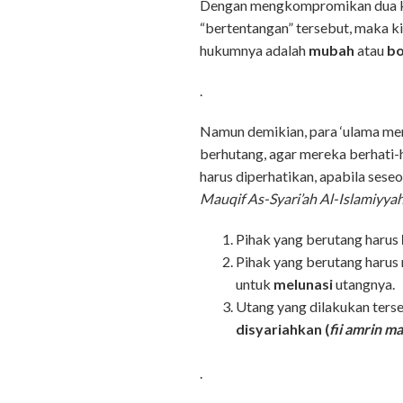
Dengan mengkompromikan dua
“bertentangan” tersebut, maka k
hukumnya adalah
mubah
atau
bo
.
Namun demikian, para ‘ulama me
berhutang, agar mereka berhati-ha
harus diperhatikan, apabila sese
Mauqif As-Syari’ah Al-Islamiyya
Pihak yang berutang harus
Pihak yang berutang haru
untuk
melunasi
utangnya.
Utang yang dilakukan ters
disyariahkan (
fii amrin m
.