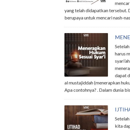
mencari
yang telah didapatkan tersebut. 
berupaya untuk mencari nash-nas
MENE
Setelah
harus m
syari’ah
menerap
dapat d
al mustajiddah (menerapkan huk
Apa contohnya? . Dalam dunia bi
IJTI
Setelah
kita da