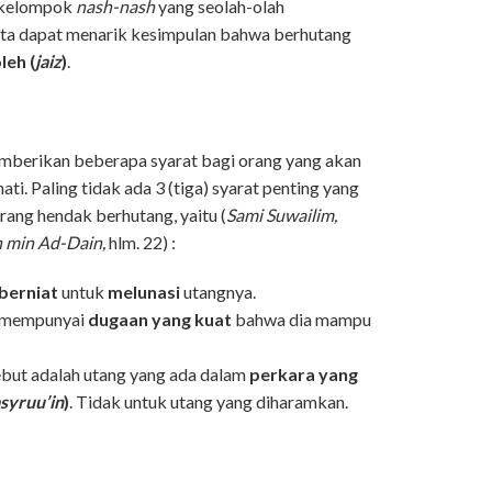
 kelompok
nash-nash
yang seolah-olah
ita dapat menarik kesimpulan bahwa berhutang
leh (
jaiz
)
.
mberikan beberapa syarat bagi orang yang akan
ti. Paling tidak ada 3 (tiga) syarat penting yang
orang hendak berhutang, yaitu (
Sami Suwailim,
h min Ad-Dain,
hlm. 22) :
berniat
untuk
melunasi
utangnya.
s mempunyai
dugaan yang kuat
bahwa dia mampu
ebut adalah utang yang ada dalam
perkara yang
asyruu’in
)
. Tidak untuk utang yang diharamkan.