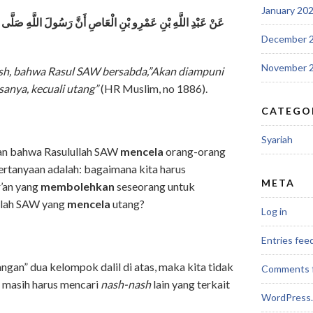
January 20
عَنْ عَبْدِ اللَّهِ بْنِ عَمْرِو بْنِ الْعَاصِ أَنَّ رَسُولَ اللَّهِ صَلَّى اللّ
December 
November 
Aash, bahwa Rasul SAW bersabda,”Akan diampuni
sanya, kecuali utang”
(HR Muslim, no 1886).
CATEGO
Syariah
kan bahwa Rasulullah SAW
mencela
orang-orang
ertanyaan adalah: bagaimana kita harus
META
’an yang
membolehkan
seseorang untuk
llah SAW yang
mencela
utang?
Log in
Entries fee
gan” dua kelompok dalil di atas, maka kita tidak
Comments 
ta masih harus mencari
nash-nash
lain yang terkait
WordPress.