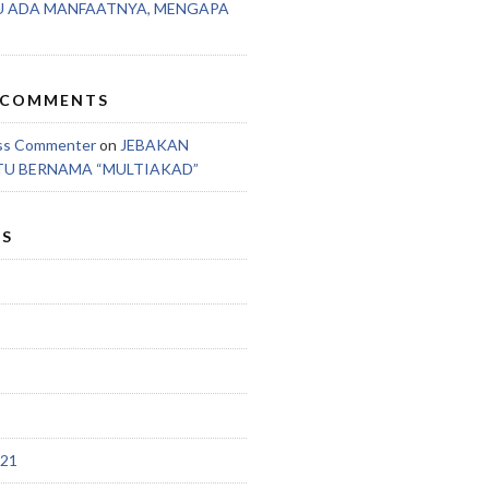
U ADA MANFAATNYA, MENGAPA
 COMMENTS
ss Commenter
on
JEBAKAN
TU BERNAMA “MULTIAKAD”
ES
021