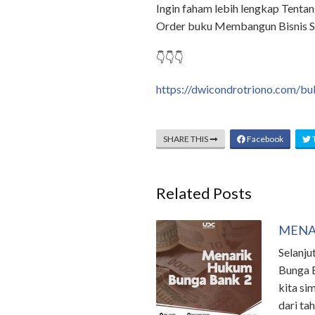
Ingin faham lebih lengkap Tentan
Order buku Membangun Bisnis S
👇👇👇
https://dwicondrotriono.com/b
SHARE THIS
Facebook
T
Related Posts
MENA
Selanju
Bunga 
kita s
dari ta