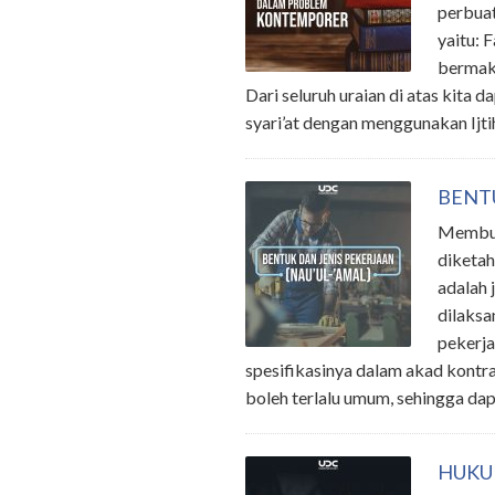
perbuat
yaitu: 
bermakn
Dari seluruh uraian di atas kit
syari’at dengan menggunakan Ijt
BENTU
Membuat
diketah
adalah 
dilaksa
pekerja
spesifikasinya dalam akad kontrak
boleh terlalu umum, sehingga da
HUKU