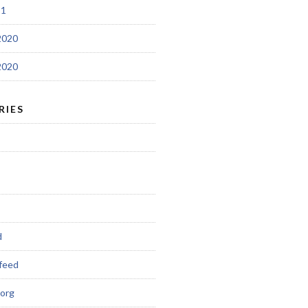
21
2020
2020
RIES
d
feed
org