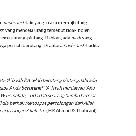
an
nash-nash
lain yang justru
memuji
utang-
sh
yang mencela utang tersebut tidak boleh
emuji utang-piutang. Bahkan, ada
nash
yang
a pernah berutang. Di antara
nash-nash
hadits
a ‘A`isyah RA telah berutang piutang, lalu ada
gapa Anda
berutang
?” ‘A`isyah menjawab,”Aku
W bersabda, ”Tidaklah seorang hamba berniat
li dia berhak mendapat
pertolongan
dari Allah
pertolongan Allah itu”
(HR Ahmad & Thabrani).