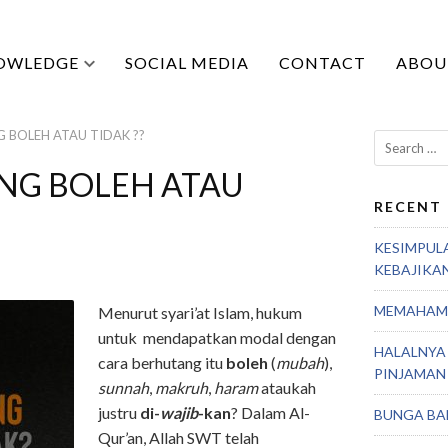
OWLEDGE
SOCIAL MEDIA
CONTACT
ABOU
 BOLEH ATAU TIDAK ??
Search
for:
G BOLEH ATAU
RECENT
KESIMPUL
KEBAJIKA
MEMAHAMI
Menurut syari’at Islam, hukum
untuk mendapatkan modal dengan
HALALNYA
cara berhutang itu
boleh
(
mubah
),
PINJAMAN
sunnah
,
makruh
,
haram
ataukah
justru
di-
wajib
-kan
? Dalam Al-
BUNGA BA
Qur’an, Allah SWT telah