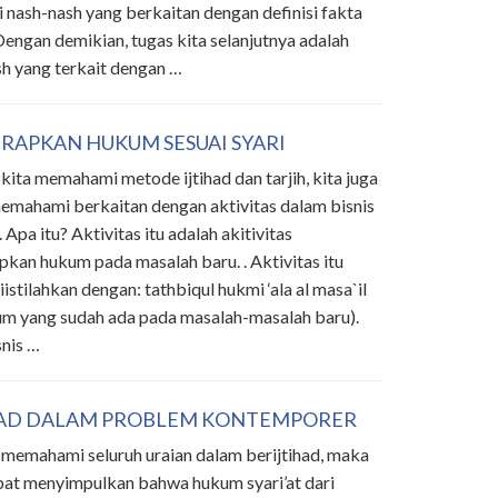
 nash-nash yang berkaitan dengan definisi fakta
Dengan demikian, tugas kita selanjutnya adalah
h yang terkait dengan …
RAPKAN HUKUM SESUAI SYARI
 kita memahami metode ijtihad dan tarjih, kita juga
emahami berkaitan dengan aktivitas dalam bisnis
. Apa itu? Aktivitas itu adalah akitivitas
kan hukum pada masalah baru. . Aktivitas itu
iistilahkan dengan: tathbiqul hukmi ‘ala al masa`il
um yang sudah ada pada masalah-masalah baru).
snis …
HAD DALAM PROBLEM KONTEMPORER
 memahami seluruh uraian dalam berijtihad, maka
pat menyimpulkan bahwa hukum syari’at dari