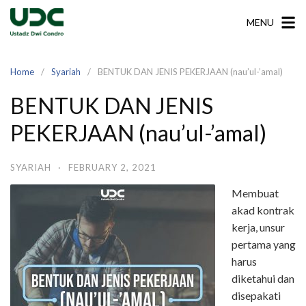
Skip
MENU
to
content
Home
Syariah
BENTUK DAN JENIS PEKERJAAN (nau’ul-’amal)
BENTUK DAN JENIS
PEKERJAAN (nau’ul-’amal)
SYARIAH
·
FEBRUARY 2, 2021
Membuat
akad kontrak
kerja, unsur
pertama yang
harus
diketahui dan
disepakati