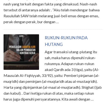
nash yang terkait dengan fakta yang dimaksud. Nash-nash
tersebut di antaranya adalah: . “Aku telah mendengar bahwa
Rasulullah SAW telah melarang jual-beli emas dengan emas,
perak dengan perak, bur dengan …
RUKUN-RUKUN PADA
HUTANG
Agar transaksi utang-piutang itu
sah, maka harus dipenuhi rukun-
rukunnya. Adapun rukun-rukun
akad Qardh ada 3 (tiga), yaitu (Al-
Mausu’ah Al-Fiqhiyyah, 33/92), yaitu: Pemberi pinjaman (al-
muqridh) dan peminjam (al-muqtaridh atau al-mustaqridh).
Harta yang dipinjamkan (al-maal al-muqtaradh). Shighat (ijab
dan kabul). . Dari ketiga rukun di atas, maka setiap rukun
harus juga dipenuhi persyaratannya. Kita awali dengan …