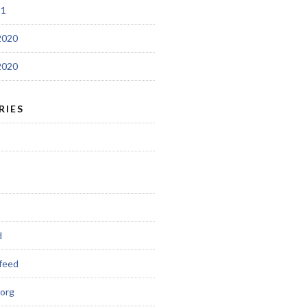
21
2020
2020
RIES
d
feed
org