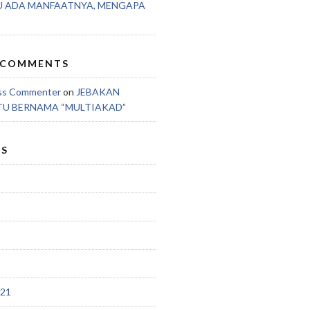
U ADA MANFAATNYA, MENGAPA
 COMMENTS
ss Commenter
on
JEBAKAN
TU BERNAMA “MULTIAKAD”
ES
021