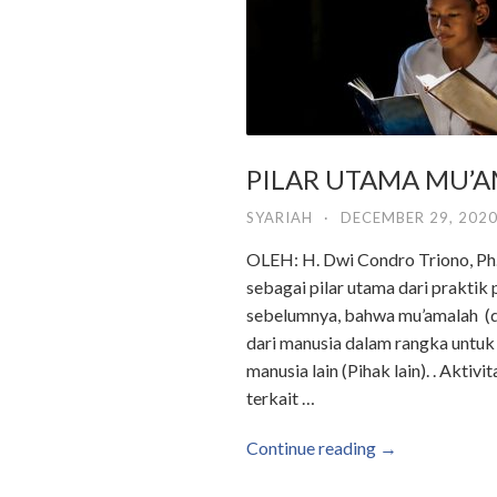
PILAR UTAMA MU’
SYARIAH
·
DECEMBER 29, 202
OLEH: H. Dwi Condro Triono, Ph
sebagai pilar utama dari praktik
sebelumnya, bahwa mu’amalah (dal
dari manusia dalam rangka untu
manusia lain (Pihak lain). . Akti
terkait …
Continue reading →