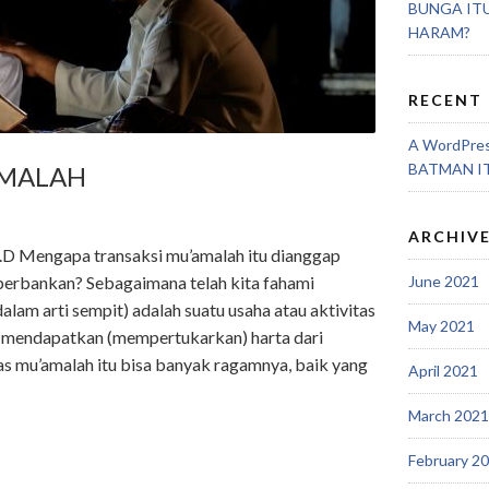
BUNGA IT
HARAM?
RECENT
A WordPre
BATMAN I
AMALAH
0
ARCHIV
.D Mengapa transaksi mu’amalah itu dianggap
 perbankan? Sebagaimana telah kita fahami
June 2021
am arti sempit) adalah suatu usaha atau aktivitas
May 2021
k mendapatkan (mempertukarkan) harta dari
vitas mu’amalah itu bisa banyak ragamnya, baik yang
April 2021
March 2021
February 2