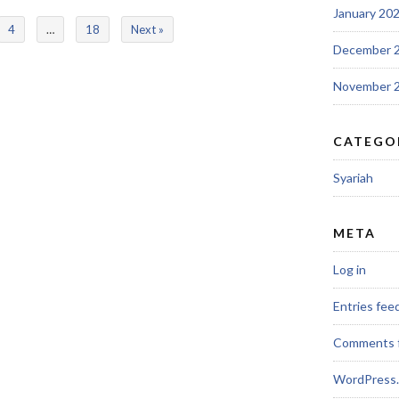
January 20
4
…
18
Next »
December 
November 
CATEGO
Syariah
META
Log in
Entries fee
Comments 
WordPress.