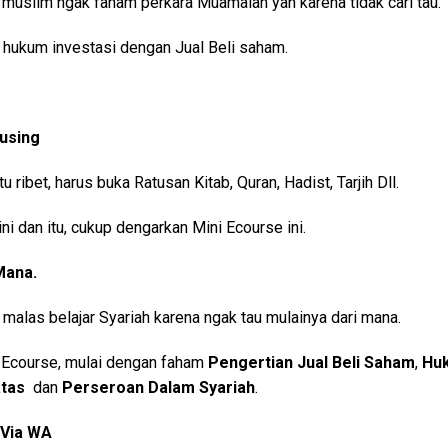
uslim ngak faham perkara Muamalah yah karena tidak cari tau.
hukum investasi dengan Jual Beli saham.
Pusing
u ribet, harus buka Ratusan Kitab, Quran, Hadist, Tarjih Dll.
ni dan itu, cukup dengarkan Mini Ecourse ini.
Mana.
alas belajar Syariah karena ngak tau mulainya dari mana.
ni Ecourse, mulai dengan faham
Pengertian Jual Beli Saham
,
Huk
atas
dan
Perseroan Dalam Syariah
.
 Via WA