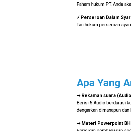
Faham hukum PT. Anda akan
⚡
Perseroan Dalam Syar
Tau hukum perseroan syari
Apa Yang A
➡
Rekaman suara (Audi
Berisi 5 Audio
berdurasi k
dengarkan dimanapun dan 
➡
Materi Powerpoint
BH
Berisikan pembahasan seca