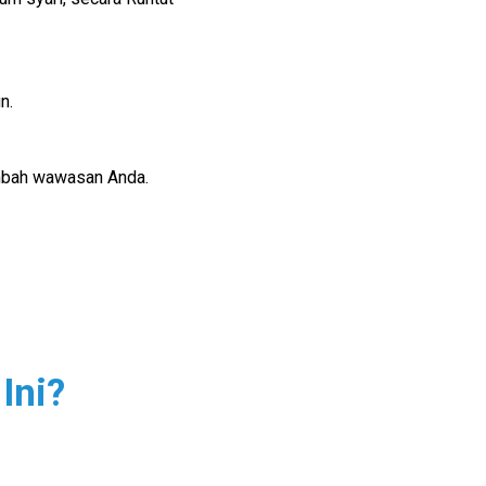
n.
mbah wawasan Anda.
Ini?