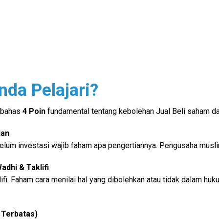
da Pelajari?
mbahas
4 Poin
fundamental tentang kebolehan Jual Beli saham da
ian
lum investasi wajib faham apa pengertiannya. Pengusaha musli
dhi & Taklifi
i. Faham cara menilai hal yang dibolehkan atau tidak dalam huku
Terbatas)