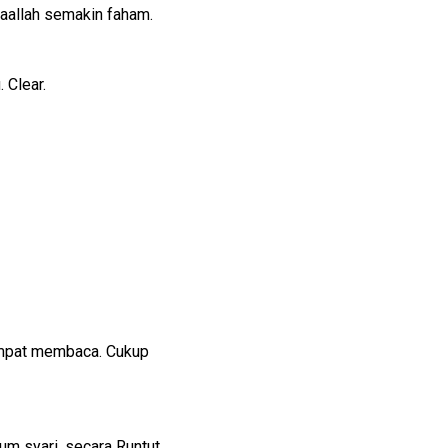
aallah semakin faham.
 Clear.
empat membaca. Cukup
m syari, secara Runtut