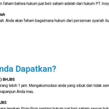
 faham bahwa hukum jual beli saham adalah dari hukum PT. Insy
iah
ah. Anda akan faham bagaimana hukum dari perseroan syariah itu.
nda Dapatkan?
o) BHJBS
urang lebih 1 jam. Mengakomodasi anda yang sibuk dan tidak s
kapanpun Anda mau.
JBS
ra lengkap Poin-Poin penting hukum jual beli saham sesuai huku