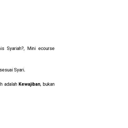
Salah satu dari anda pasti memiliki keraguan terbesar, mengapa harus hijrah ke Bisnis Syariah?, Mini ecourse 
sesuai Syari
.
h adalah 
Kewajiban
, bukan 