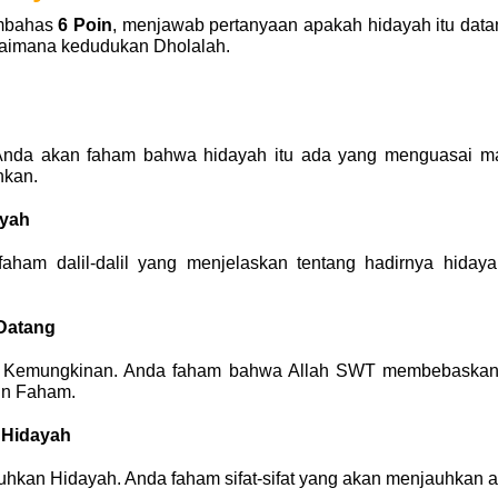
mbahas 
6 Poin
, menjawab pertanyaan apakah hidayah itu data
gaimana kedudukan Dholalah. 
Anda akan faham bahwa hidayah itu ada yang menguasai ma
hkan.
ayah
 faham dalil-dalil yang menjelaskan tentang hadirnya hiday
Datang 
a Kemungkinan. Anda faham bahwa Allah SWT membebaskan
in Faham.
 Hidayah
hkan Hidayah. Anda faham sifat-sifat yang akan menjauhkan an