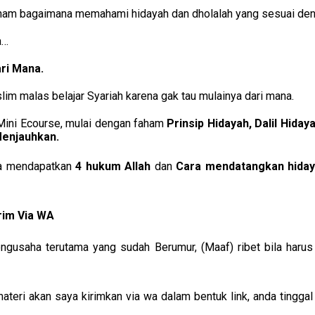
ham bagaimana memahami hidayah dan dholalah yang sesuai deng
a…
ri Mana.
m malas belajar Syariah karena gak tau mulainya dari mana.
 Mini Ecourse, mulai dengan faham 
Prinsip Hidayah,
Dalil Hidaya
 Menjauhkan
.
a
mendapatkan 
4 hukum Allah 
dan 
Cara mendatangkan hiday
irim Via WA
ngusaha terutama yang sudah Berumur, (Maaf) ribet bila haru
ateri akan saya kirimkan via wa dalam bentuk link, anda tinggal