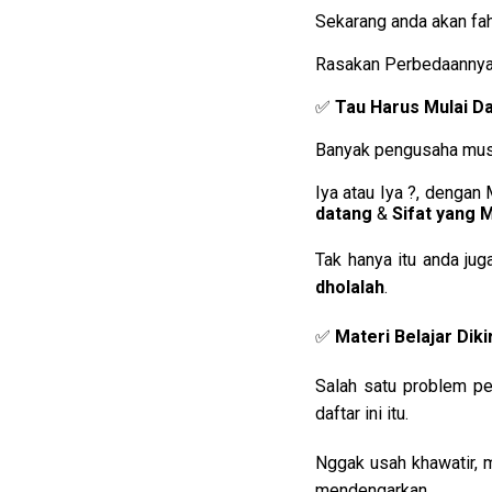
Sekarang anda akan fa
Rasakan Perbedaanny
✅ 
Tau Harus Mulai Da
Banyak pengusaha musli
Iya atau Iya ?, dengan
datang 
&
 Sifat yang
Tak hanya itu anda jug
dholalah
.
✅
Materi Belajar Dik
Salah satu problem pe
daftar ini itu.
Nggak usah khawatir, m
mendengarkan.