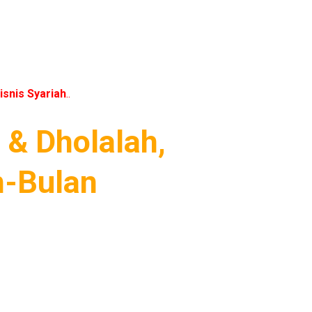
isnis Syariah
..
& Dholalah,
n-Bulan