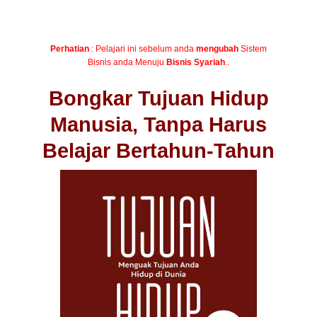
Perhatian
: Pelajari ini sebelum anda
mengubah
Sistem
Bisnis anda Menuju
Bisnis Syariah
..
Bongkar Tujuan Hidup
Manusia, Tanpa Harus
Belajar Bertahun-Tahun