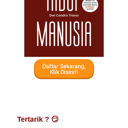
Daftar Sekarang,
Klik Disini!!
Tertarik ? 😏