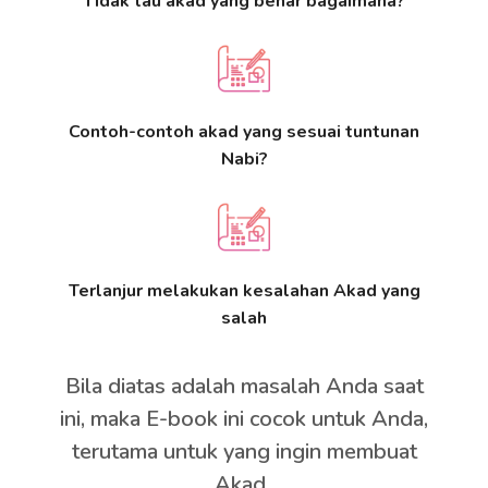
Tidak tau akad yang benar bagaimana?
Contoh-contoh akad yang sesuai tuntunan
Nabi?
Terlanjur melakukan kesalahan Akad yang
salah
Bila diatas adalah masalah Anda saat
ini, maka E-book ini cocok untuk Anda,
terutama untuk yang ingin membuat
Akad..