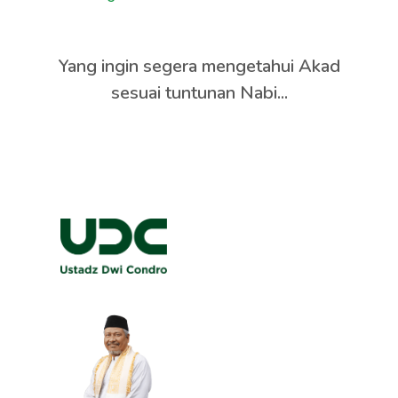
Yang ingin segera mengetahui Akad
sesuai tuntunan Nabi...