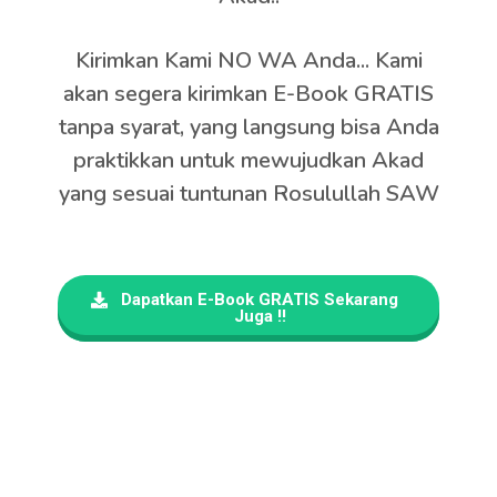
Kirimkan Kami NO WA Anda... Kami
akan segera kirimkan E-Book GRATIS
tanpa syarat, yang langsung bisa Anda
praktikkan untuk mewujudkan Akad
yang sesuai tuntunan Rosulullah SAW
Dapatkan E-Book GRATIS Sekarang
Juga !!